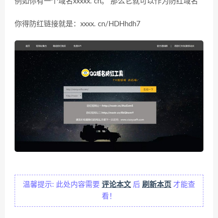
例如你有一个域名xxxxx. cn。 那么它就可以作为防红域名
你得防红链接就是：xxxx. cn/HDHhdh7
温馨提示: 此处内容需要
评论本文
后
刷新本页
才能查
看！