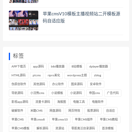
苹果cmsV10模板主播视频站二开模板源
码自适应版
标签
APP下载页
app源码
bibi播放器
B站模板
dplayer播放器
HTML源码
ptcms
ripro美化
wordpress主题
zblog
伪原创软件
其他源码
办公软件
图床源码
安卓软件
导航源码
小浣熊cms
小说模板
小说源码
帝国cms
广告代码
影视app源码
流量卡源码
海报图
电脑工具
电脑软件
破解软件
米酷CMS
网盘源码
网页特效
股票源码
自适应
苹果CMS
苹果cmsv8
苹果cmsv10
苹果CMS插件
苹果CMS教程
苹果CMS模板
解析源码
资源站
零距离泛目录源码
首涂模板