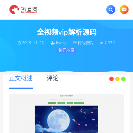
欢迎您光临搬运狗资源网，本站秉承服务宗旨 履行“站长”责任，销售只是起点 服
全视频vip解析源码
2019-11-22
kyong
其他源码
2.37K
已收录
正文概述
评论