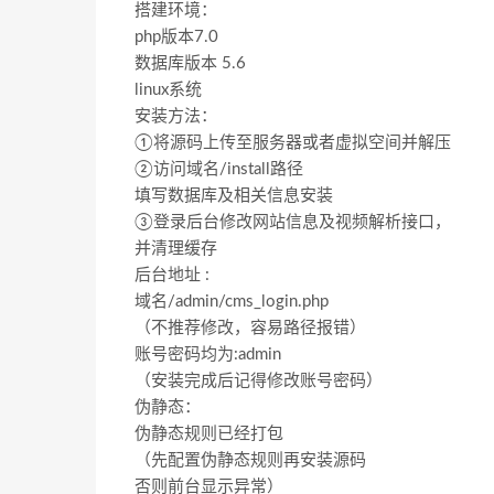
搭建环境：
php版本7.0
数据库版本 5.6
linux系统
安装方法：
①将源码上传至服务器或者虚拟空间并解压
②访问域名/install路径
填写数据库及相关信息安装
③登录后台修改网站信息及视频解析接口，
并清理缓存
后台地址 :
域名/admin/cms_login.php
（不推荐修改，容易路径报错）
账号密码均为:admin
（安装完成后记得修改账号密码）
伪静态：
伪静态规则已经打包
（先配置伪静态规则再安装源码
否则前台显示异常）