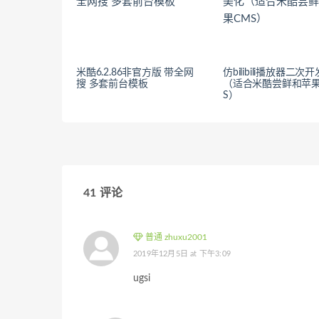
米酷6.2.86非官方版 带全网
仿bilibili播放器二次
搜 多套前台模板
（适合米酷尝鲜和苹果
S）
41 评论
普通 zhuxu2001
2019年12月5日 at 下午3:09
ugsi