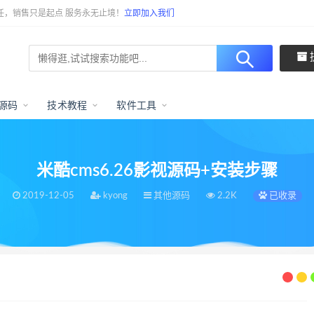
任，销售只是起点 服务永无止境！
立即加入我们
源码
技术教程
软件工具
米酷cms6.26影视源码+安装步骤
2019-12-05
kyong
其他源码
2.2K
已收录