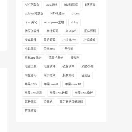
APP下载页
app源码
bibi播放器
B站模板
dplayer播放器
HTML源码
ptcms
ripro美化
wordpress主题
zblog
伪原创软件
其他源码
办公软件
图床源码
安卓软件
导航源码
小浣熊cms
小说模板
小说源码
帝国cms
广告代码
影视app源码
流量卡源码
海报图
电脑工具
电脑软件
破解软件
米酷CMS
网盘源码
网页特效
股票源码
自适应
苹果CMS
苹果cmsv8
苹果cmsv10
苹果CMS插件
苹果CMS教程
苹果CMS模板
解析源码
资源站
零距离泛目录源码
首涂模板