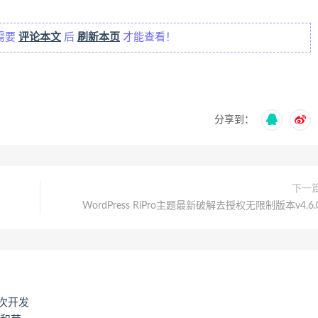
需要
评论本文
后
刷新本页
才能查看！
分享到：
下一
WordPress RiPro主题最新破解去授权无限制版本v4.6.