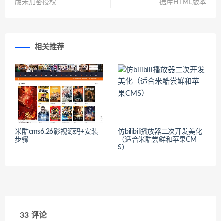
版未加密授权
据库HTML版本
相关推荐
米酷cms6.26影视源码+安装
仿bilibili播放器二次开发美化
步骤
（适合米酷尝鲜和苹果CM
S）
33 评论