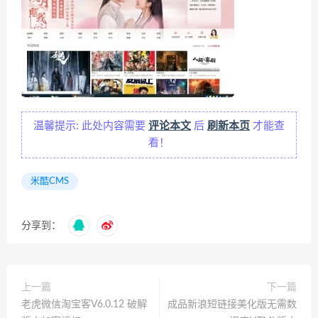
温馨提示: 此处内容需要
评论本文
后
刷新本页
才能查
看！
米酷CMS
分享到：
上一篇
下一篇
老虎微信淘宝客V6.0.12 破解
成品新浪短链接美化版无需数