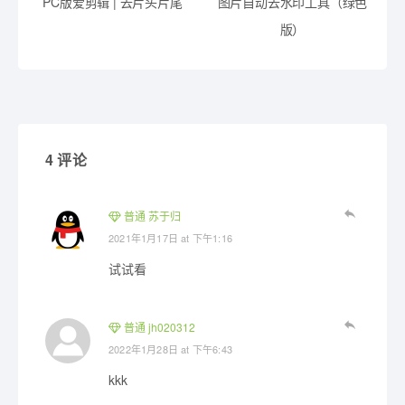
PC版爱剪辑 | 去片头片尾
图片自动去水印工具（绿色
版）
4 评论
普通 苏于归
2021年1月17日 at 下午1:16
试试看
普通 jh020312
2022年1月28日 at 下午6:43
kkk