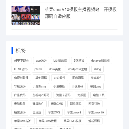
苹果cmsV10模板主播视频站二开模板
源码自适应版
标签
APP下载页
app源码
bibi播放器
B站模板
dplayer播放器
HTML源码
ptcms
ripro美化
wordpress主题
zblog
伪原创软件
其他源码
办公软件
图床源码
安卓软件
导航源码
小浣熊cms
小说模板
小说源码
帝国cms
广告代码
影视app源码
流量卡源码
海报图
电脑工具
电脑软件
破解软件
米酷CMS
网盘源码
网页特效
股票源码
自适应
苹果CMS
苹果cmsv8
苹果cmsv10
苹果CMS插件
苹果CMS教程
苹果CMS模板
解析源码