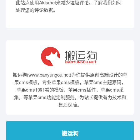
此站点使用Akismet来减少垃圾评论。
了解我们如何
处理您的评论数据
。
搬运狗(www.banyungou.net)为你提供原创高端设计的苹
果cms模板，专业苹果cms模板，苹果cms主题源码，
苹果cms10好看的模板，苹果cms插件，苹果cms采
集，等苹果cms功能定制服务，为站长提供有力技术和
售后保障。
搬运狗