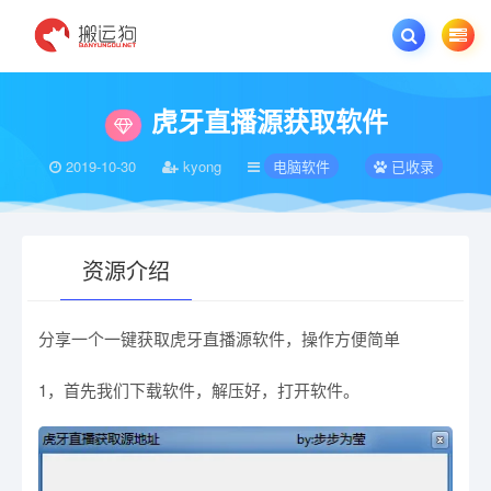
欢迎您光临搬运狗资源网，本站秉承服务宗旨 履行“站长”责任，销售只是起点 服
虎牙直播源获取软件
2019-10-30
kyong
电脑软件
已收录
资源介绍
分享一个一键获取虎牙直播源软件，操作方便简单
有疑问？请点击复制链接咨询！
1，首先我们下载软件，解压好，打开软件。