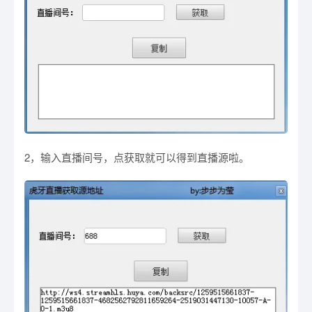
2，输入直播间号，点获取就可以得到直播源啦。