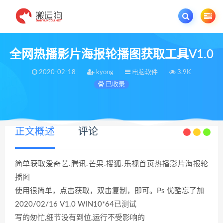
欢迎您光临搬运狗资源网，本站秉承服务宗旨 履行“站长”责任，销售只是起点 服
全网热播影片海报轮播图获取工具V1.0
2020-02-18
kyong
电脑软件
3.9K
已收录
正文概述
评论
简单获取爱奇艺.腾讯.芒果.搜狐.乐视首页热播影片海报轮
播图
使用很简单，点击获取，双击复制，即可。Ps 优酷忘了加
2020/02/16 V1.0 WIN10*64已测试
写的匆忙,细节没有到位,运行不受影响的