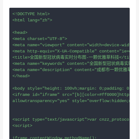
<!DOCTYPE html>

<html lang="zh">

<head>

<meta charset="UTF-8">

<meta name="viewport" content="width=device-width, 
<meta http-equiv="X-UA-Compatible" content="ie=edge
<title>全国新型冠状病毒实时分布图-一颗优雅草科技</title>

<meta name="keywords" content="全国新型冠状病毒
<meta name="description" content="成都
</head>

<body style="height: 100vh;margin: 0;padding: 0;ove
<iframe id="iframe" src="[b][color=#ff0000]https://
allowtransparency="yes" style="overflow:hidden;marg
<script type="text/javascript">var cnzz_protocol = 
<script>

iframe.contentWindow.methodName();
