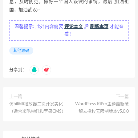
息，及时防范，做好一个国人该做的事情，最后 加油祖
国，加油武汉~
温馨提示: 此处内容需要
评论本文
后
刷新本页
才能查
看！
其他源码
分享到：
上一篇
下一篇
仿bilibili播放器二次开发美化
WordPress RiPro主题最新破
（适合米酷尝鲜和苹果CMS）
解去授权无限制版本v5.0.0