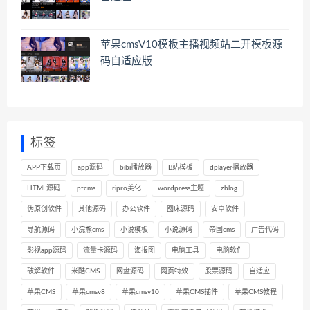
苹果cmsV10模板主播视频站二开模板源
码自适应版
标签
APP下载页
app源码
bibi播放器
B站模板
dplayer播放器
HTML源码
ptcms
ripro美化
wordpress主题
zblog
伪原创软件
其他源码
办公软件
图床源码
安卓软件
导航源码
小浣熊cms
小说模板
小说源码
帝国cms
广告代码
影视app源码
流量卡源码
海报图
电脑工具
电脑软件
破解软件
米酷CMS
网盘源码
网页特效
股票源码
自适应
苹果CMS
苹果cmsv8
苹果cmsv10
苹果CMS插件
苹果CMS教程