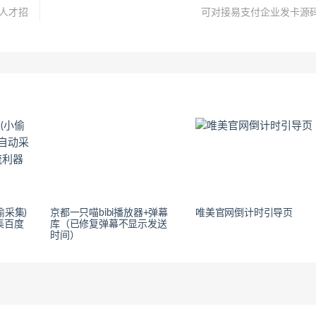
 人才招
可对接易支付企业发卡源
偷采集)
京都一只喵bibi播放器+弹幕
唯美官网倒计时引导页
集百度
库（已修复弹幕不显示发送
时间）