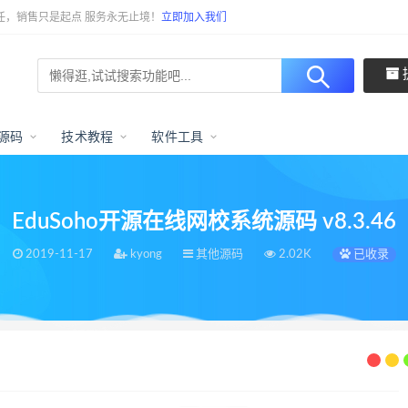
任，销售只是起点 服务永无止境！
立即加入我们
源码
技术教程
软件工具
EduSoho开源在线网校系统源码 v8.3.46
2019-11-17
kyong
其他源码
2.02K
已收录