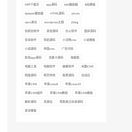
APP下载页
app源码
bibi播放器
B站模板
dplayer播放器
HTML源码
ptcms
ripro美化
wordpress主题
zblog
伪原创软件
其他源码
办公软件
图床源码
安卓软件
导航源码
小浣熊cms
小说模板
小说源码
帝国cms
广告代码
影视app源码
流量卡源码
海报图
电脑工具
电脑软件
破解软件
米酷CMS
网盘源码
网页特效
股票源码
自适应
苹果CMS
苹果cmsv8
苹果cmsv10
苹果CMS插件
苹果CMS教程
苹果CMS模板
解析源码
资源站
零距离泛目录源码
首涂模板