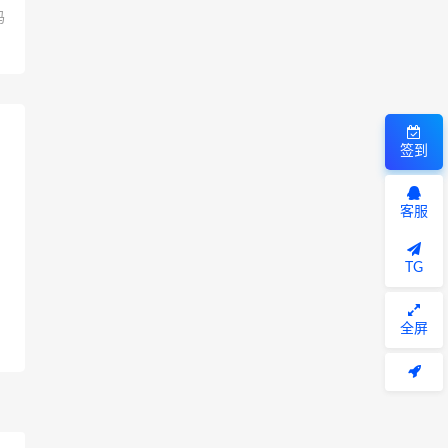
码
签到
客服
TG
全屏