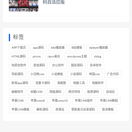
码自适应版
标签
APP下载页
app源码
bibi播放器
B站模板
dplayer播放器
HTML源码
ptcms
ripro美化
wordpress主题
zblog
伪原创软件
其他源码
办公软件
图床源码
安卓软件
导航源码
小浣熊cms
小说模板
小说源码
帝国cms
广告代码
影视app源码
流量卡源码
海报图
电脑工具
电脑软件
破解软件
米酷CMS
网盘源码
网页特效
股票源码
自适应
苹果CMS
苹果cmsv8
苹果cmsv10
苹果CMS插件
苹果CMS教程
苹果CMS模板
解析源码
资源站
零距离泛目录源码
首涂模板