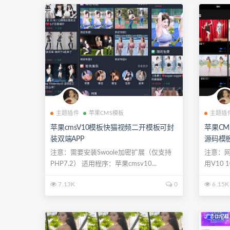
主题插件
苹果CMS模板
主题插
苹果cmsV10模板快猫视频二开模板可封
苹果CM
装双端APP
源码模
注意：需要安装Swoole加密扩展（仅支持
注意：
PHP7.2） 适用程序：苹果cmsv10...
用V10
马...
7.13K
0
6.15K