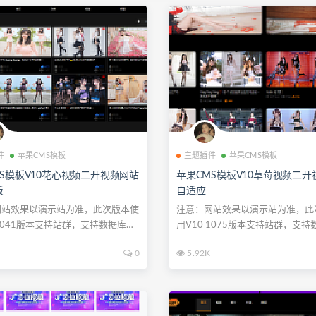
件
苹果CMS模板
主题插件
苹果CMS模板
S模板V10花心视频二开视频网站
苹果CMS模板V10草莓视频二开
板
自适应
网站效果以演示站为准，此次版本使
注意：网站效果以演示站为准，此
 1041版本支持站群，支持数据库挂
用V10 1075版本支持站群，支持
马...
0
5.92K