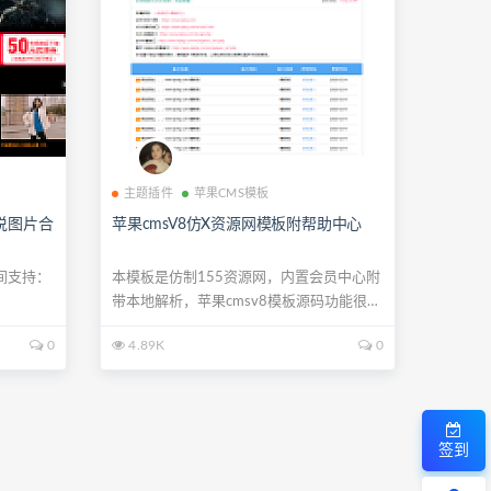
主题插件
苹果CMS模板
小说图片合
苹果cmsV8仿X资源网模板附帮助中心
空间支持：
本模板是仿制155资源网，内置会员中心附
带本地解析，苹果cmsv8模板源码功能很
全。...
0
4.89K
0
签到