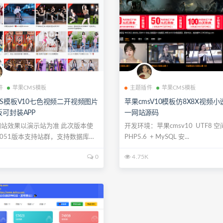
件
苹果CMS模板
主题插件
苹果CMS模板
S模板V10七色视频二开视频图片
苹果cmsV10模板仿8X8X视频
可封装APP
一网站源码
站效果以演示站为准 此次版本使
开发环境：苹果cmsv10 UTF8 
 3051版本支持站群，支持数据库挂
PHP5.6 + MySQL 安...
0
4.75K