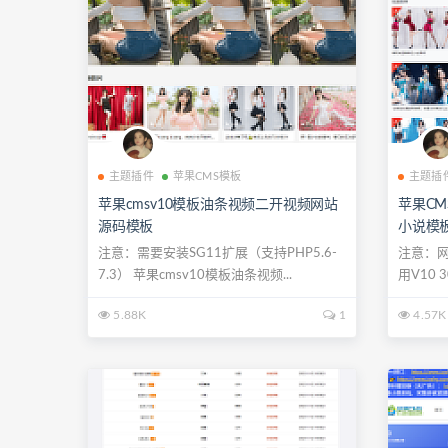
主题插件
苹果CMS模板
主题插
苹果cmsv10模板油条视频二开视频网站
苹果CM
源码模板
小说模板
注意：需要安装SG11扩展（支持PHP5.6-
注意：网
7.3） 苹果cmsv10模板油条视频...
用V10
马...
5.88K
1
4.57K