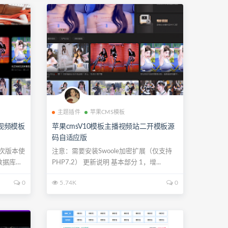
主题插件
苹果CMS模板
视频模板
苹果cmsV10模板主播视频站二开模板源
码自适应版
次版本使
注意：需要安装Swoole加密扩展（仅支持
数据库挂
PHP7.2） 更新说明 基本部分 1，增...
0
5.74K
0